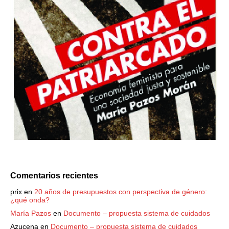
Comentarios recientes
prix
en
20 años de presupuestos con perspectiva de género:
¿qué onda?
María Pazos
en
Documento – propuesta sistema de cuidados
Azucena
en
Documento – propuesta sistema de cuidados