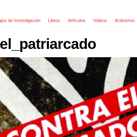
jos de Investigación
Libros
Artículos
Videos
Activismo
el_patriarcado