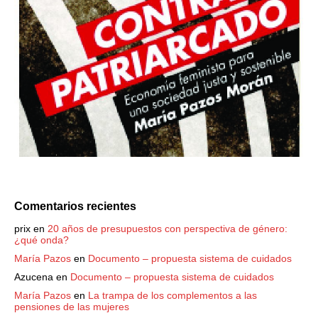
Comentarios recientes
prix
en
20 años de presupuestos con perspectiva de género:
¿qué onda?
María Pazos
en
Documento – propuesta sistema de cuidados
Azucena
en
Documento – propuesta sistema de cuidados
María Pazos
en
La trampa de los complementos a las
pensiones de las mujeres