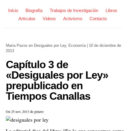
Inicio
Biografía
Trabajos de Investigación
Libros
Artículos
Videos
Activismo
Contacto
María Pazos
en
Desiguales por Ley
,
Economía
|
10 de diciembre de
2013
Capítulo 3 de
«Desiguales por Ley»
prepublicado en
Tiempos Canallas
On 25 nov, 2013 de género
La editorial dice del libro: “En lo que conocemos como