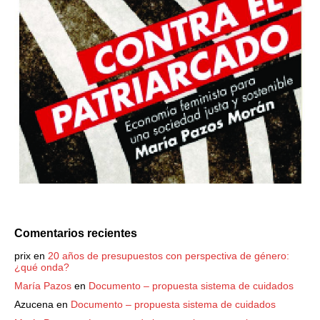
Comentarios recientes
prix
en
20 años de presupuestos con perspectiva de género:
¿qué onda?
María Pazos
en
Documento – propuesta sistema de cuidados
Azucena
en
Documento – propuesta sistema de cuidados