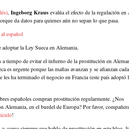
Ingeborg Kraus
lés)
,
evalúa el efecto de la regulación en
porque da datos para quienes aún no sepan lo que pasa.
 al español
e adoptar la Ley Sueca en Alemania.
a tiempo de evitar el infierno de la prostitución en Alema
ca es urgente porque las mafias avanzan y se afianzan cada
les ha terminado el negocio en Francia (este país adoptó 
res españoles compran prostitución regularmente. ¿Nos
on Alemania, en el burdel de Europa? Por favor, compañer
tículo
!
 y como siempre que hablo de prostitución en este blog, l