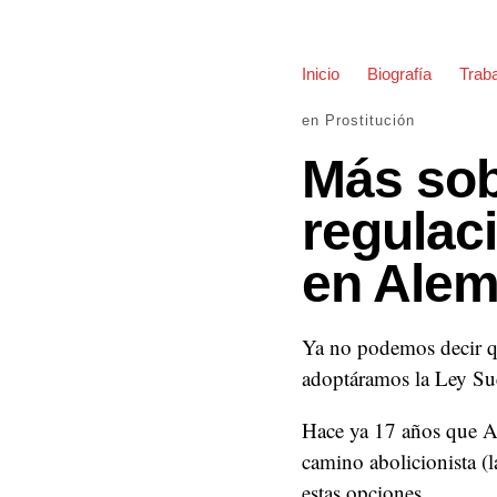
Inicio
Biografía
Traba
en
Prostitución
Más sobr
regulaci
en Alem
Ya no podemos decir qu
adoptáramos la Ley Su
Hace ya 17 años que Al
camino abolicionista (
estas opciones.