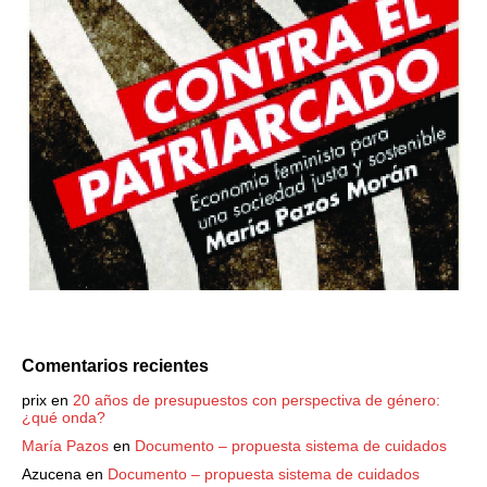
Comentarios recientes
prix
en
20 años de presupuestos con perspectiva de género:
¿qué onda?
María Pazos
en
Documento – propuesta sistema de cuidados
Azucena
en
Documento – propuesta sistema de cuidados