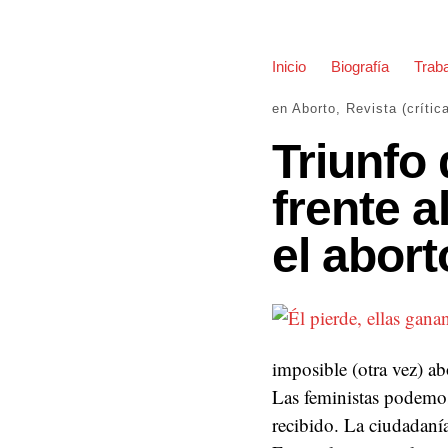
Inicio
Biografía
Traba
en
Aborto
,
Revista (crític
Triunfo 
frente a
el abort
imposible (otra vez) ab
Las feministas podemos 
recibido. La ciudadanía